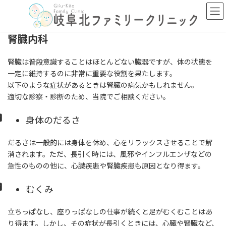
コ
ナ
ン
ビ
テ
ゲ
ン
ー
腎臓内科
ツ
シ
へ
ョ
腎臓は普段意識することはほとんどない臓器ですが、体の状態を
ス
ン
一定に維持するのに非常に重要な役割を果たします。
キ
に
以下のような症状があるときは腎臓の病気かもしれません。
ッ
移
プ
動
適切な診察・診断のため、当院でご相談ください。
身体のだるさ
だるさは一般的には身体を休め、心をリラックスさせることで解
消されます。ただ、長引く時には、風邪やインフルエンザなどの
急性のものの他に、心臓疾患や腎臓疾患も原因となり得ます。
むくみ
立ちっぱなし、座りっぱなしの仕事が続くと足がむくむことはあ
り得ます。しかし、その症状が長引くときには、心臓や腎臓など、