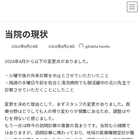
コ
ナ
ン
ビ
テ
ゲ
ン
ー
ツ
シ
当院の現状
へ
ョ
ス
ン
最
キ
に
2026年6月24日
2026年6月24日
gifukita-family
終
ッ
移
更
プ
動
2026年6月から以下の変更点がありました。
新
日
時
・火曜午後の外来診察を中止とさせていただいたこと
:
・隔週の水曜日午前を佐合と清流病院でも御活躍中の北川先生で
診察させていただくことにしたこと
変更を決めた理由として、まずスタッフの変更がありました。医
療分野はどうしても人の移り変わりが頻繁にあるため、調整はや
むを得ないと感じました。
もう一点は昨今の訪問診療の需要の高まりです。当院も小規模で
はありますが、訪問診療に携わっており、地域の医療機関受診が難