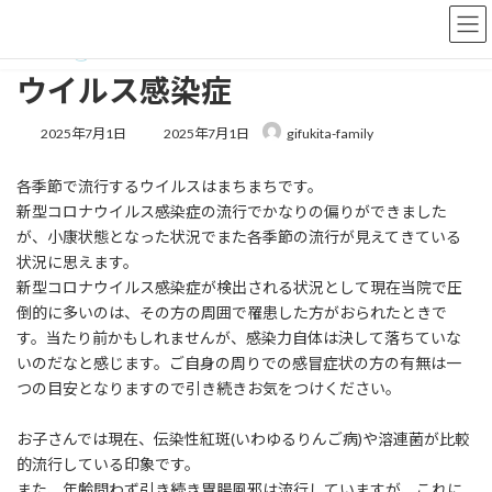
コ
ナ
ン
ビ
テ
ゲ
ン
ー
ウイルス感染症
ツ
シ
へ
ョ
最
2025年7月1日
2025年7月1日
gifukita-family
ス
ン
終
キ
に
更
各季節で流行するウイルスはまちまちです。
ッ
移
新
プ
動
日
新型コロナウイルス感染症の流行でかなりの偏りができました
時
が、小康状態となった状況でまた各季節の流行が見えてきている
:
状況に思えます。
新型コロナウイルス感染症が検出される状況として現在当院で圧
倒的に多いのは、その方の周囲で罹患した方がおられたときで
す。当たり前かもしれませんが、感染力自体は決して落ちていな
いのだなと感じます。ご自身の周りでの感冒症状の方の有無は一
つの目安となりますので引き続きお気をつけください。
お子さんでは現在、伝染性紅斑(いわゆるりんご病)や溶連菌が比較
的流行している印象です。
また、年齢問わず引き続き胃腸風邪は流行していますが、これに