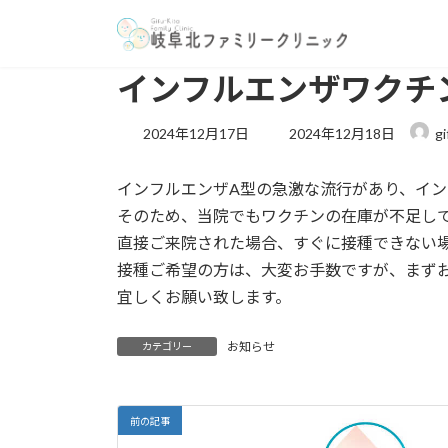
コ
ナ
ン
ビ
テ
ゲ
インフルエンザワクチ
ン
ー
ツ
シ
最
へ
ョ
2024年12月17日
2024年12月18日
gi
終
ス
ン
更
キ
に
インフルエンザA型の急激な流行があり、イ
新
ッ
移
日
そのため、当院でもワクチンの在庫が不足し
プ
動
時
直接ご来院された場合、すぐに接種できない
:
接種ご希望の方は、大変お手数ですが、まずお電話
宜しくお願い致します。
お知らせ
カテゴリー
前の記事