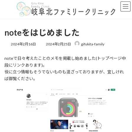
コ
ナ
ン
ビ
テ
ゲ
ン
ー
ツ
シ
noteをはじめました
へ
ョ
ス
ン
最
キ
に
2024年2月16日
2024年2月25日
gifukita-family
終
ッ
移
更
プ
動
noteで日々考えたことのメモを掲載し始めました(トップページ中
新
日
段にリンクあります)。
時
役に立つ情報もそうでないものも混ざっておりますが、宜しけれ
:
ば御覧ください。